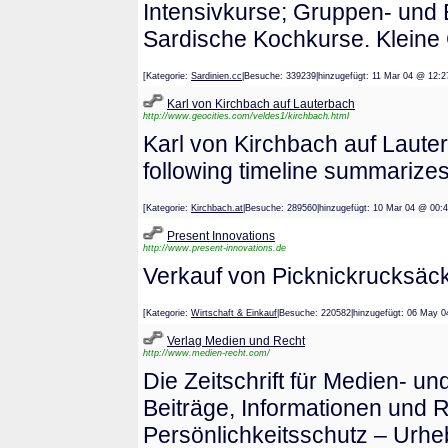
Intensivkurse; Gruppen- und 
Sardische Kochkurse. Kleine
[Kategorie:
Sardinien.cc
|Besuche: 339239|hinzugefügt: 11 Mar 04 @
Karl von Kirchbach auf Lauterbach
http://www.geocities.com/veldes1/kirchbach.html
Karl von Kirchbach auf Laut
following timeline summarizes
[Kategorie:
Kirchbach.at
|Besuche: 289560|hinzugefügt: 10 Mar 04 @
Present Innovations
http://www.present-innovations.de
Verkauf von Picknickrucksäck
[Kategorie:
Wirtschaft & Einkauf
|Besuche: 220582|hinzugefügt: 06 M
Verlag Medien und Recht
http://www.medien-recht.com/
Die Zeitschrift für Medien- un
Beiträge, Informationen und
Persönlichkeitsschutz – Urh