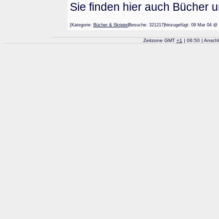
Sie finden hier auch Bücher 
[Kategorie:
Bücher & Skripte
|Besuche: 321217|hinzugefügt: 09 Mar 0
Zeitzone GMT
+
1
| 06:50 | Ansch