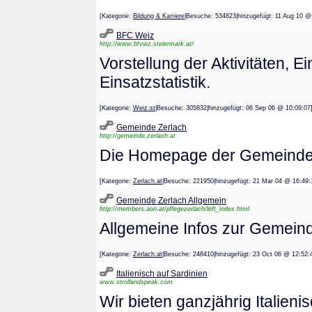
[Kategorie:
Bildung & Karriere
|Besuche: 534823|hinzugefügt: 11 Aug 
BFC Weiz
http://www.bfvwz.steiermark.at/
Vorstellung der Aktivitäten, 
Einsatzstatistik.
[Kategorie:
Weiz.st
|Besuche: 305832|hinzugefügt: 06 Sep 06 @ 10:
Gemeinde Zerlach
http://gemeinde.zerlach.at
Die Homepage der Gemeinde 
[Kategorie:
Zerlach.at
|Besuche: 221950|hinzugefügt: 21 Mar 04 @ 1
Gemeinde Zerlach Allgemein
http://members.aon.at/pflegezerlach/left_index.html
Allgemeine Infos zur Gemein
[Kategorie:
Zerlach.at
|Besuche: 248410|hinzugefügt: 23 Oct 06 @ 1
Italienisch auf Sardinien
www.strollandspeak.com
Wir bieten ganzjährig Italien