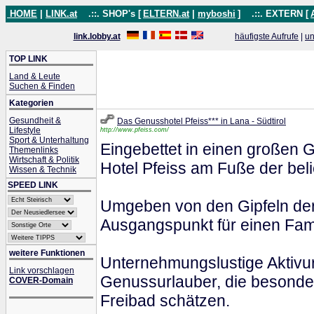
HOME
|
LINK.at
.::. SHOP's [
ELTERN.at
|
myboshi
]
.::. EXTERN [
link.lobby.at
häufigste Aufrufe
|
un
TOP LINK
Land & Leute
Suchen & Finden
Kategorien
Gesundheit &
Das Genusshotel Pfeiss*** in Lana - Südtirol
Lifestyle
http://www.pfeiss.com/
Sport & Unterhaltung
Eingebettet in einen großen 
Themenlinks
Wirtschaft & Politik
Hotel Pfeiss am Fuße der bel
Wissen & Technik
SPEED LINK
Umgeben von den Gipfeln der 
Ausgangspunkt für einen Fami
weitere Funktionen
Unternehmungslustige Aktivur
Link vorschlagen
Genussurlauber, die besonder
COVER-Domain
Freibad schätzen.