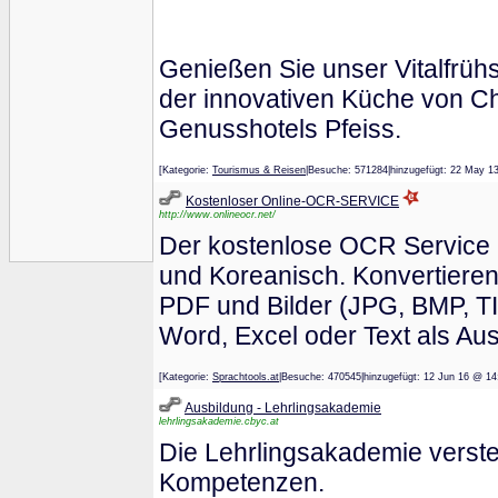
Genießen Sie unser Vitalfrü
der innovativen Küche von C
Genusshotels Pfeiss.
[Kategorie:
Tourismus & Reisen
|Besuche: 571284|hinzugefügt: 22 M
Kostenloser Online-OCR-SERVICE
http://www.onlineocr.net/
Der kostenlose OCR Service u
und Koreanisch. Konvertieren
PDF und Bilder (JPG, BMP, TI
Word, Excel oder Text als Au
[Kategorie:
Sprachtools.at
|Besuche: 470545|hinzugefügt: 12 Jun 16 
Ausbildung - Lehrlingsakademie
lehrlingsakademie.cbyc.at
Die Lehrlingsakademie versteh
Kompetenzen.