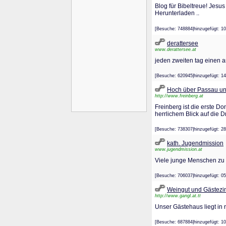
Blog für Bibeltreue! Jesu
Herunterladen ..
[Besuche: 748884|hinzugefügt
derattersee
www.derattersee.at
jeden zweiten tag einen ar
[Besuche: 620945|hinzugefügt
Hoch über Passau und
http://www.freinberg.at
Freinberg ist die erste 
herrlichem Blick auf die 
[Besuche: 738307|hinzugefügt
kath. Jugendmission
www.jugendmission.at
Viele junge Menschen zu 
[Besuche: 706037|hinzugefügt
Weingut und Gästezi
http://www.gangl.at.tt
Unser Gästehaus liegt in 
[Besuche: 687884|hinzugefügt