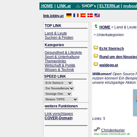
HOME
|
LINK.at
.::. SHOP's [
ELTERN.at
|
mybos
link.lobby.at
TOP LINK
HOME
> Land & Leute
Land & Leute
> Unterkategorien:
Suchen & Finden
Kategorien
Echt Steirisch
Gesundheit & Lifestyle
Sport & Unterhaltung
Rund um den Neusied
Themenlinks
waldegg.at
Wirtschaft & Politik
Wissen & Technik
Willkomen!
Open Source P
SPEED LINK
nutzen können! Ein Beispie
unsere einzigartige Aktion
weitere Funktionen
Link vorschlagen
COVER-Domain
Links: 5
Christenkurier
http://www.christenkurier.de