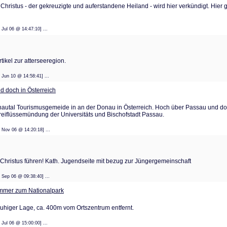
s Christus - der gekreuzigte und auferstandene Heiland - wird hier verkündigt. Hier
: 10 Jul 06 @ 14:47:10] ...
tikel zur atterseeregion.
: 14 Jun 10 @ 14:58:41] ...
 doch in Österreich
Donautal Tourismusgemeide in an der Donau in Österreich. Hoch über Passau und 
Dreiflüssemündung der Universitäts und Bischofstadt Passau.
: 28 Nov 06 @ 14:20:18] ...
Christus führen! Kath. Jugendseite mit bezug zur Jüngergemeinschaft
: 05 Sep 06 @ 09:38:40] ...
mmer zum Nationalpark
ruhiger Lage, ca. 400m vom Ortszentrum entfernt.
: 10 Jul 06 @ 15:00:00] ...