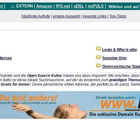
hi
]
.::. EXTERN [
Amazon
|
IFO.net
|
xDSL
|
imPULS
]
Wählen und auf
häufigste Aufrufe
|
unsere Auswahl
|
neueste Links
|
Top-Tipps
Leute & Who is who
lersee
Sonstige Orte
Österreichische Städ
rojekte und die
Open Source Kultur
haben uns dazu inspiriert: Wir möchten, da
l dafür ist diese lokale Suchmaschine, auf der du kostenlos zum
jeweiligen Thema
:
Gratis für immer:
Deine persönliche eMail Adresse, die perfekt zu dir passt. Sieh