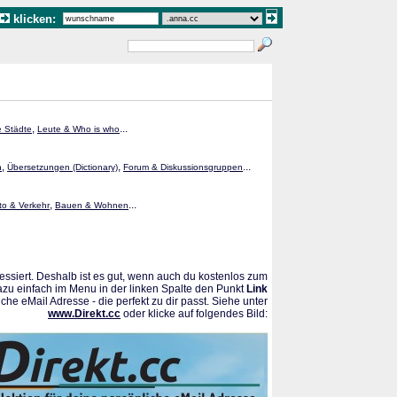
klicken:
,
...
e Städte
Leute & Who is who
,
,
...
n
Übersetzungen (Dictionary)
Forum & Diskussionsgruppen
,
...
to & Verkehr
Bauen & Wohnen
ssiert. Deshalb ist es gut, wenn auch du kostenlos zum
azu einfach im Menu in der linken Spalte den Punkt
Link
che eMail Adresse - die perfekt zu dir passt. Siehe unter
www.Direkt.cc
oder klicke auf folgendes Bild: