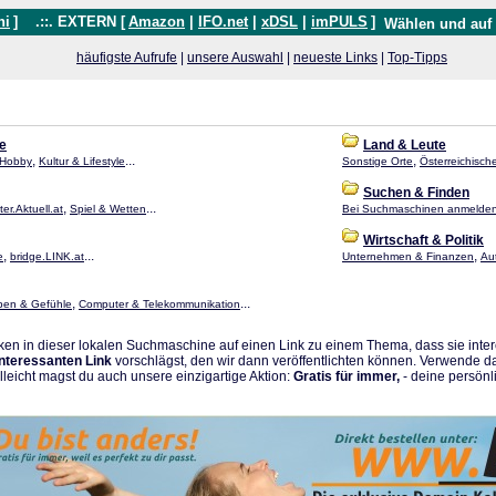
hi
]
.::. EXTERN [
Amazon
|
IFO.net
|
xDSL
|
imPULS
]
Wählen und auf
häufigste Aufrufe
|
unsere Auswahl
|
neueste Links
|
Top-Tipps
le
Land & Leute
,
...
,
& Hobby
Kultur & Lifestyle
Sonstige Orte
Österreichisch
Suchen & Finden
,
...
er.Aktuell.at
Spiel & Wetten
Bei Suchmaschinen anmelde
Wirtschaft & Politik
,
...
,
e
bridge.LINK.at
Unternehmen & Finanzen
Au
,
...
ben & Gefühle
Computer & Telekommunikation
en in dieser lokalen Suchmaschine auf einen Link zu einem Thema, dass sie intere
interessanten Link
vorschlägst, den wir dann veröffentlichten können. Verwende d
elleicht magst du auch unsere einzigartige Aktion:
Gratis für immer,
- deine persönli