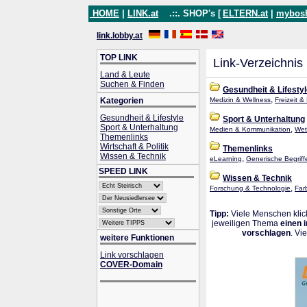
HOME
|
LINK.at
.::. SHOP's [
ELTERN.at
|
mybos
link.lobby.at
TOP LINK
Link-Verzeichnis
Land & Leute
Suchen & Finden
Gesundheit & Lifesty
,
Kategorien
Medizin & Wellness
Freizeit 
Gesundheit & Lifestyle
Sport & Unterhaltung
Sport & Unterhaltung
,
Medien & Kommunikation
Wett
Themenlinks
Wirtschaft & Politik
Themenlinks
Wissen & Technik
,
eLearning
Generische Begriff
SPEED LINK
Wissen & Technik
,
Forschung & Technologie
Far
Tipp:
Viele Menschen klick
jeweiligen Thema
einen 
vorschlagen
. Vi
weitere Funktionen
Link vorschlagen
COVER-Domain