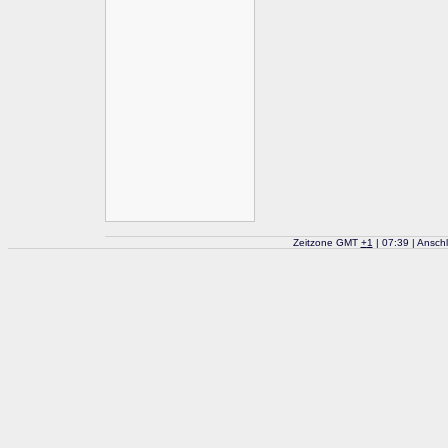
Zeitzone GMT
+
1
| 07:39 | Ansch