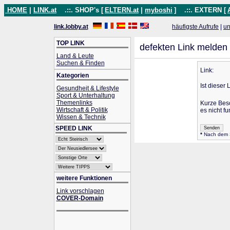
HOME
|
LINK.at
.::. SHOP's [
ELTERN.at
|
myboshi
]
.::. EXTERN [
link.lobby.at
häufigste Aufrufe
|
un
TOP LINK
defekten Link melden
Land & Leute
Suchen & Finden
Link:
Kategorien
Ist dieser 
Gesundheit & Lifestyle
Sport & Unterhaltung
Themenlinks
Kurze Bes
Wirtschaft & Politik
es nicht fu
Wissen & Technik
SPEED LINK
*
Nach dem Se
weitere Funktionen
Link vorschlagen
COVER-Domain