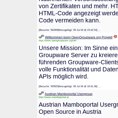
von Zertifikaten und mehr. 
HTML-Code angezeigt werden
Code vermeiden kann.
[Besuche: 562606|hinzugefügt: 09 Jul 04 @ 23:42:54] ...
Willkommen beim OpenGroupware.org Projekt!
http://www.opengroupware.org/de/
Unsere Mission: Im Sinne e
Groupware Server zu kreiere
führenden Groupware-Clients
volle Funktionalität und Date
APIs möglich wird.
[Besuche: 505825|hinzugefügt: 09 Jul 04 @ 18:41:36] ...
Austrian Mamboportal Usergroup
http://www.mamboportal.at
Austrian Mamboportal Usergr
Open Source in Austria