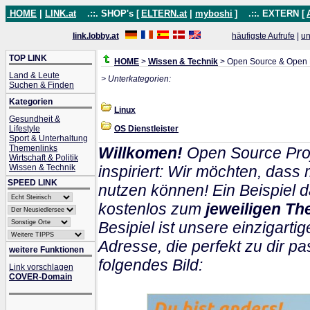
HOME
|
LINK.at
.::. SHOP's [
ELTERN.at
|
myboshi
]
.::. EXTERN [
link.lobby.at
häufigste Aufrufe
|
un
TOP LINK
HOME
>
Wissen & Technik
> Open Source & Open
Land & Leute
> Unterkategorien:
Suchen & Finden
Kategorien
Linux
Gesundheit &
Lifestyle
OS Dienstleister
Sport & Unterhaltung
Themenlinks
Willkomen!
Open Source Proj
Wirtschaft & Politik
Wissen & Technik
inspiriert: Wir möchten, das
SPEED LINK
nutzen können! Ein Beispiel d
kostenlos zum
jeweiligen Th
Besipiel ist unsere einzigartig
Adresse, die perfekt zu dir pa
weitere Funktionen
folgendes Bild:
Link vorschlagen
COVER-Domain