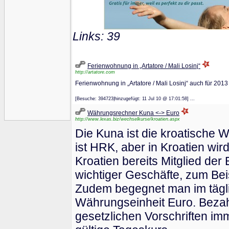
Links: 39
Ferienwohnung in „Artatore / Mali Losinj“
http://artatore.com
Ferienwohnung in „Artatore / Mali Losinj“ auch für 2013
[Besuche: 394723|hinzugefügt: 11 Jul 10 @ 17:01:58] ...
Währungsrechner Kuna <-> Euro
http://www.lexas.biz/wechselkurse/kroatien.aspx
Die Kuna ist die kroatische 
ist HRK, aber in Kroatien wi
Kroatien bereits Mitglied der
wichtiger Geschäfte, zum Beis
Zudem begegnet man im tägli
Währungseinheit Euro. Bezah
gesetzlichen Vorschriften im