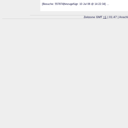
[Besuche: 557874|hinzugefügt: 10 Jul 06 @ 14:22:34] ...
Zeitzone GMT
+
1
| 01:47 | Ansch