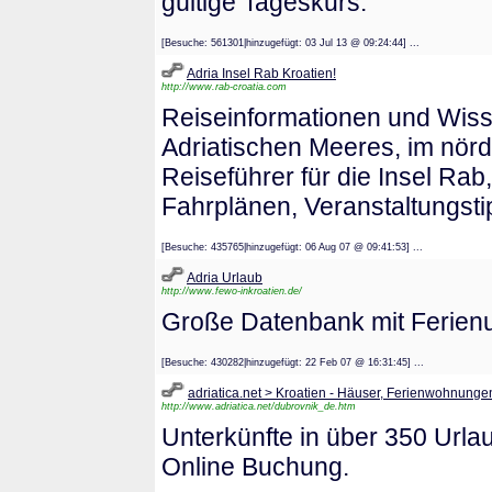
gültige Tageskurs.
[Besuche: 561301|hinzugefügt: 03 Jul 13 @ 09:24:44] ...
Adria Insel Rab Kroatien!
http://www.rab-croatia.com
Reiseinformationen und Wiss
Adriatischen Meeres, im nördl
Reiseführer für die Insel Rab
Fahrplänen, Veranstaltungst
[Besuche: 435765|hinzugefügt: 06 Aug 07 @ 09:41:53] ...
Adria Urlaub
http://www.fewo-inkroatien.de/
Große Datenbank mit Ferienun
[Besuche: 430282|hinzugefügt: 22 Feb 07 @ 16:31:45] ...
adriatica.net > Kroatien - Häuser, Ferienwohnunge
http://www.adriatica.net/dubrovnik_de.htm
Unterkünfte in über 350 Urlau
Online Buchung.