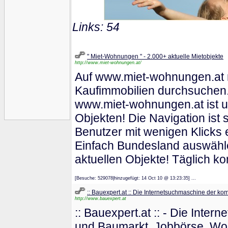
Links: 54
" Miet-Wohnungen " - 2.000+ aktuelle Mietobjekte
http://www.miet-wohnungen.at/
Auf www.miet-wohnungen.at m
Kaufimmobilien durchsuchen.
www.miet-wohnungen.at ist un
Objekten! Die Navigation ist 
Benutzer mit wenigen Klicks 
Einfach Bundesland auswähle
aktuellen Objekte! Täglich 
[Besuche: 529078|hinzugefügt: 14 Oct 10 @ 13:23:35] ...
:: Bauexpert.at :: Die Internetsuchmaschine der ko
http://www.bauexpert.at
:: Bauexpert.at :: - Die Int
und Baumarkt, Jobbörse, Wo