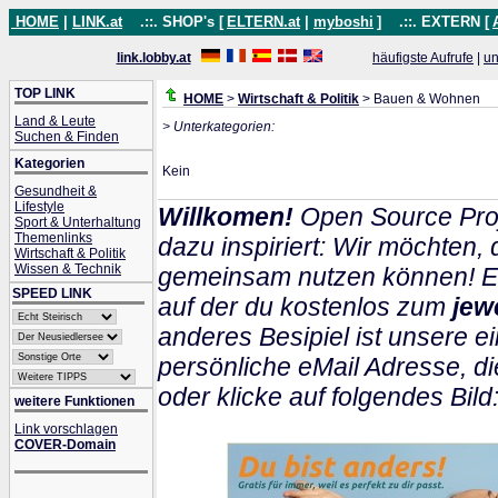
HOME
|
LINK.at
.::. SHOP's [
ELTERN.at
|
myboshi
]
.::. EXTERN [
link.lobby.at
häufigste Aufrufe
|
un
TOP LINK
HOME
>
Wirtschaft & Politik
> Bauen & Wohnen
Land & Leute
> Unterkategorien:
Suchen & Finden
Kategorien
Kein
Gesundheit &
Lifestyle
Willkomen!
Open Source Proj
Sport & Unterhaltung
Themenlinks
dazu inspiriert: Wir möchten
Wirtschaft & Politik
Wissen & Technik
gemeinsam nutzen können! Ein
SPEED LINK
auf der du kostenlos zum
jew
anderes Besipiel ist unsere ei
persönliche eMail Adresse, di
oder klicke auf folgendes Bild
weitere Funktionen
Link vorschlagen
COVER-Domain