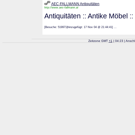
AEC-FALLMANN Antiquitäten
http://www.aec-fallmann.at
Antiquitäten :: Antike Möbel 
[Besuche: 519971|hinzugefügt: 17 Nov 04 @ 21:44:41] ...
Zeitzone GMT
+
1
| 04:23 | Ansch