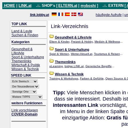
HOME
|
LINK.at
.::. SHOP's [
ELTERN.at
|
myboshi
]
.::. EXTERN [
link.lobby.at
häufigste Aufrufe
|
un
TOP LINK
Link-Verzeichnis
Land & Leute
Suchen & Finden
Gesundheit & Lifestyle
,
,
...
Kategorien
Eltern & Kinder
Freizeit & Hobby
Medizin & Wellness
Gesundheit &
Sport & Unterhaltung
Lifestyle
,
,
...
Spiel & Wetten
Wetter.Aktuell.at
Tourismus & Reisen
Sport & Unterhaltung
Themenlinks
Themenlinks
Wirtschaft & Politik
,
,
...
eLearning
bridge.LINK.at
Generische Begriffe
Wissen & Technik
Wissen & Technik
SPEED LINK
,
,
Training & Workshops
Farben & Gefühle
Open Source & 
Tipp:
Viele Menschen klicken in
dass sie interessiert. Deshalb 
weitere Funktionen
interessanten Link
vorschlägst,
Link vorschlagen
im Menu in der linken Spalte
COVER-Domain
einzigartige Aktion:
Gratis f
pa